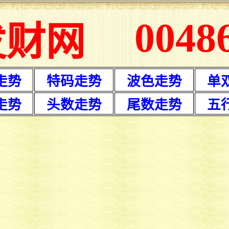
0048
发财网
走势
特码走势
波色走势
单
走势
头数走势
尾数走势
五